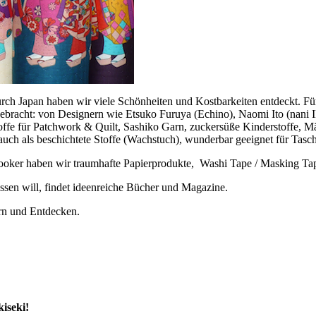
rch Japan haben wir viele Schönheiten und Kostbarkeiten entdeckt. Für 
gebracht: von Designern wie Etsuko Furuya (Echino), Naomi Ito (nani I
ffe für Patchwork & Quilt, Sashiko Garn, zuckersüße Kinderstoffe, Mä
 auch als beschichtete Stoffe (Wachstuch), wunderbar geeignet für Tasch
Booker haben wir traumhafte Papierprodukte, Washi Tape / Masking T
assen will, findet ideenreiche Bücher und Magazine.
rn und Entdecken.
kiseki!