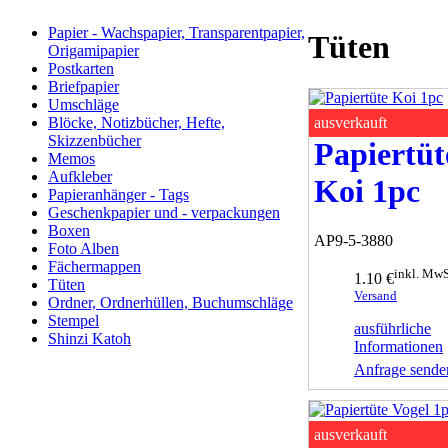
Papier - Wachspapier, Transparentpapier,
Tüten
Origamipapier
Postkarten
Briefpapier
Umschläge
ausverkauft
Blöcke, Notizbücher, Hefte,
Skizzenbücher
Papiertüt
Memos
Aufkleber
Koi 1pc
Papieranhänger - Tags
Geschenkpapier und - verpackungen
Boxen
AP9-5-3880
Foto Alben
Fächermappen
inkl. MwS
1.10 €
Tüten
Versand
Ordner, Ordnerhüllen, Buchumschläge
Stempel
ausführliche
Shinzi Katoh
Informationen
Anfrage sende
ausverkauft