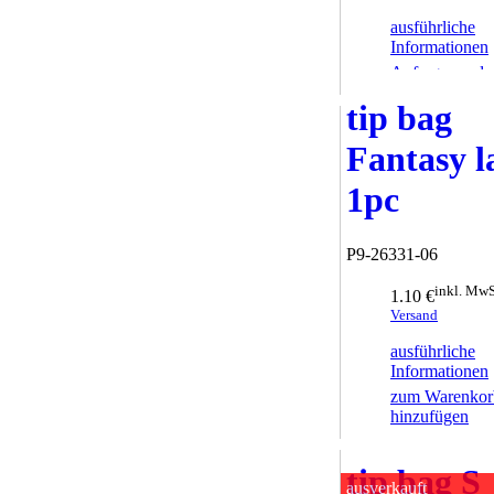
ausführliche
Informationen
Anfrage sende
tip bag
Fantasy l
1pc
P9-26331-06
inkl. MwS
1.10 €
Versand
ausführliche
Informationen
zum Warenkor
hinzufügen
tip bag S
ausverkauft