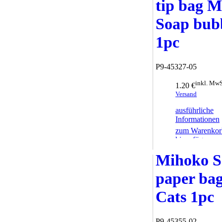
tip bag M
Soap bub
1pc
P9-45327-05
inkl. MwS
1.20 €
Versand
ausführliche
Informationen
zum Warenkor
hinzufügen
Mihoko S
paper bag
Cats 1pc
P9-45355-02