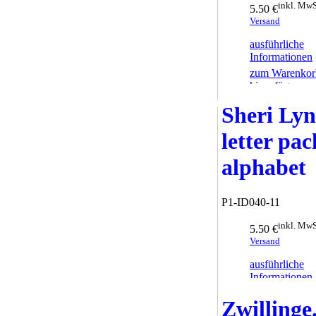
inkl. MwS
5.50 €
Versand
ausführliche
Informationen
zum Warenkor
hinzufügen
Sheri Ly
letter pac
alphabet
P1-ID040-11
inkl. MwS
5.50 €
Versand
ausführliche
Informationen
zum Warenkor
Zwillinge
hinzufügen