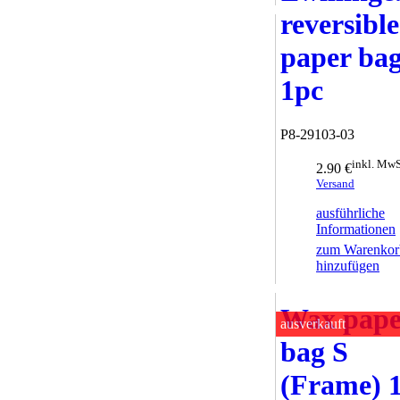
reversible
paper bag
1pc
P8-29103-03
inkl. MwS
2.90 €
Versand
ausführliche
Informationen
zum Warenkor
hinzufügen
Wax pape
ausverkauft
bag S
(Frame) 