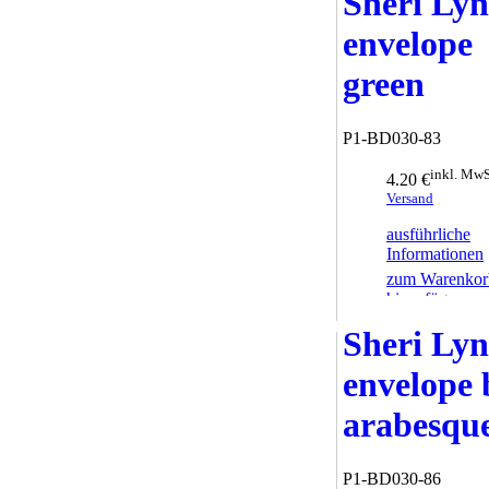
Sheri Ly
envelope
green
P1-BD030-83
inkl. MwS
4.20 €
Versand
ausführliche
Informationen
zum Warenkor
hinzufügen
Sheri Ly
envelope 
arabesqu
P1-BD030-86