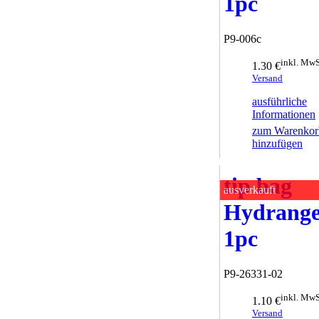
1pc
P9-006c
inkl. MwS
1.30 €
Versand
ausführliche
Informationen
zum Warenkor
hinzufügen
tip bag
ausverkauft
Hydrang
1pc
P9-26331-02
inkl. MwS
1.10 €
Versand