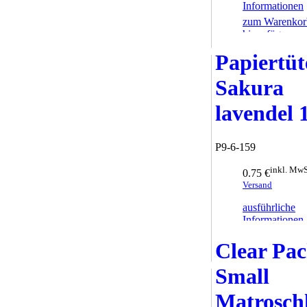
Informationen
zum Warenkor
hinzufügen
Papiertüt
Sakura
lavendel 
P9-6-159
inkl. MwS
0.75 €
Versand
ausführliche
Informationen
zum Warenkor
Clear Pa
hinzufügen
Small
Matrosch