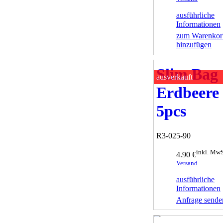
ausführliche
Informationen
zum Warenkor
hinzufügen
Slim Bag
ausverkauft
Erdbeere
5pcs
R3-025-90
inkl. MwS
4.90 €
Versand
ausführliche
Informationen
Anfrage sende