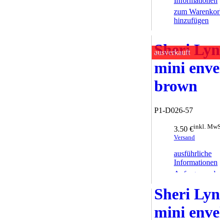
Informationen
zum Warenkor
hinzufügen
Sheri Ly
ausverkauft
mini enve
brown
P1-D026-57
inkl. MwS
3.50 €
Versand
ausführliche
Informationen
Anfrage sende
Sheri Ly
mini enve