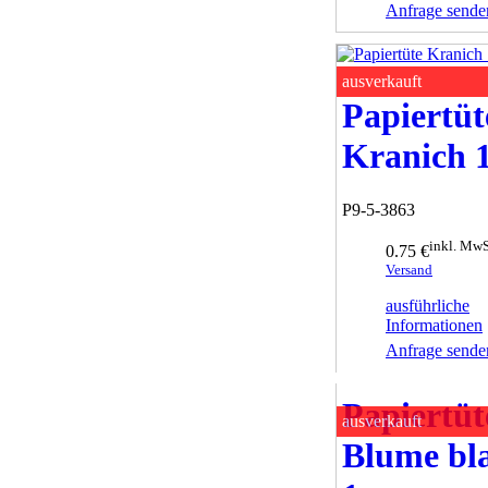
Anfrage sende
ausverkauft
Papiertüt
Kranich 
P9-5-3863
inkl. MwS
0.75 €
Versand
ausführliche
Informationen
Anfrage sende
Papiertüt
ausverkauft
Blume bl