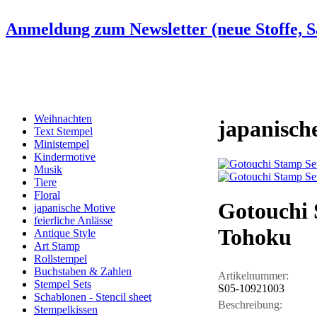
Anmeldung zum Newsletter (neue Stoffe, Sa
Weihnachten
japanisch
Text Stempel
Ministempel
Kindermotive
Musik
Tiere
Floral
Gotouchi 
japanische Motive
feierliche Anlässe
Tohoku
Antique Style
Art Stamp
Rollstempel
Buchstaben & Zahlen
Artikelnummer:
Stempel Sets
S05-10921003
Schablonen - Stencil sheet
Beschreibung:
Stempelkissen