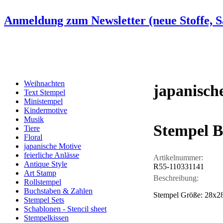
Anmeldung zum Newsletter (neue Stoffe, Sa
Weihnachten
japanisch
Text Stempel
Ministempel
Kindermotive
Musik
Stempel 
Tiere
Floral
japanische Motive
feierliche Anlässe
Artikelnummer:
Antique Style
R55-110331141
Art Stamp
Beschreibung:
Rollstempel
Buchstaben & Zahlen
Stempel Größe: 28x
Stempel Sets
Schablonen - Stencil sheet
Stempelkissen