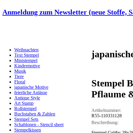
Anmeldung zum Newsletter (neue Stoffe, Sa
Weihnachten
japanisch
Text Stempel
Ministempel
Kindermotive
Musik
Tiere
Stempel 
Floral
japanische Motive
Pflaume &
feierliche Anlässe
Antique Style
Art Stamp
Rollstempel
Artikelnummer:
Buchstaben & Zahlen
R55-110331128
Stempel Sets
Beschreibung:
Schablonen - Stencil sheet
Stempelkissen
Stempel Größe: 28x