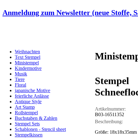
Anmeldung zum Newsletter (neue Stoffe, Sa
Weihnachten
Ministemp
Text Stempel
Ministempel
Kindermotive
Musik
Stempel
Tiere
Floral
Schneeflo
japanische Motive
feierliche Anlässe
Antique Style
Art Stamp
Artikelnummer:
Rollstempel
B03-16511352
Buchstaben & Zahlen
Beschreibung:
Stempel Sets
Schablonen - Stencil sheet
Größe: 18x18x35mm
Stempelkissen