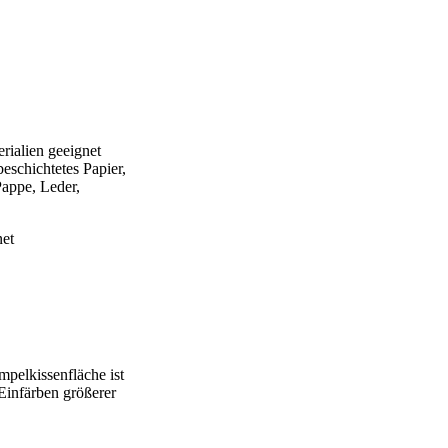
rialien geeignet
eschichtetes Papier,
appe, Leder,
net
mpelkissenfläche ist
Einfärben größerer