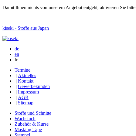
Damit Ihnen nichts von unserem Angebot entgeht, aktivieren Sie bitt
kiseki - Stoffe aus Japan
de
en
fr
Termine
|
Aktuelles
|
Kontakt
|
Gewerbekunden
|
Impressum
|
AGB
|
Sitemap
Stoffe und Schnitte
Wachstuch
Zubehör & Kurse
Masking Tape
Stempel