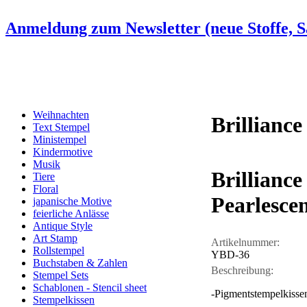
Anmeldung zum Newsletter (neue Stoffe, Sa
Weihnachten
Brillianc
Text Stempel
Ministempel
Kindermotive
Musik
Brillianc
Tiere
Floral
Pearlesce
japanische Motive
feierliche Anlässe
Antique Style
Art Stamp
Artikelnummer:
Rollstempel
YBD-36
Buchstaben & Zahlen
Beschreibung:
Stempel Sets
Schablonen - Stencil sheet
-Pigmentstempelkisse
Stempelkissen