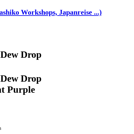
shiko Workshops, Japanreise ...)
e Dew Drop
e Dew Drop
nt Purple
n