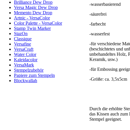
Brilliance Dew Drop
-wasserbasierend
Versa Magic Dew Drop
Memento Dew Drop
-säurefrei
Artnic - VersaColor
Color Palette - VersaColor
-farbecht
Stamp Twin Marker
StazOn
-wasserfest
Classique
-für verschiedene Mate
Versafine
(beschichtetes und unb
VersaCraft
unbehandeltes Holz, P
Water Color
Keramik, usw.)
Kaleidacolor
VersaMark
-für Embossing geeig
Stempelzubehör
Papiere zum Stempeln
-Größe: ca. 3,5x5cm
Blockwallah
Durch die erhöhte Ste
das Kissen auch zum 
Stempel geeignet.