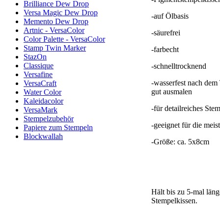
Brilliance Dew Drop
Versa Magic Dew Drop
-auf Ölbasis
Memento Dew Drop
Artnic - VersaColor
-säurefrei
Color Palette - VersaColor
Stamp Twin Marker
-farbecht
StazOn
Classique
-schnelltrocknend
Versafine
-wasserfest nach dem 
VersaCraft
gut ausmalen
Water Color
Kaleidacolor
-für detailreiches Ste
VersaMark
Stempelzubehör
-geeignet für die meis
Papiere zum Stempeln
Blockwallah
-Größe: ca. 5x8cm
Hält bis zu 5-mal läng
Stempelkissen.