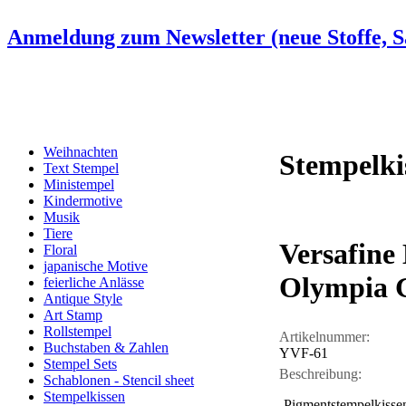
Anmeldung zum Newsletter (neue Stoffe, Sa
Weihnachten
Stempelki
Text Stempel
Ministempel
Kindermotive
Musik
Tiere
Versafine
Floral
japanische Motive
Olympia 
feierliche Anlässe
Antique Style
Art Stamp
Rollstempel
Artikelnummer:
Buchstaben & Zahlen
YVF-61
Stempel Sets
Beschreibung:
Schablonen - Stencil sheet
Stempelkissen
-Pigmentstempelkisse