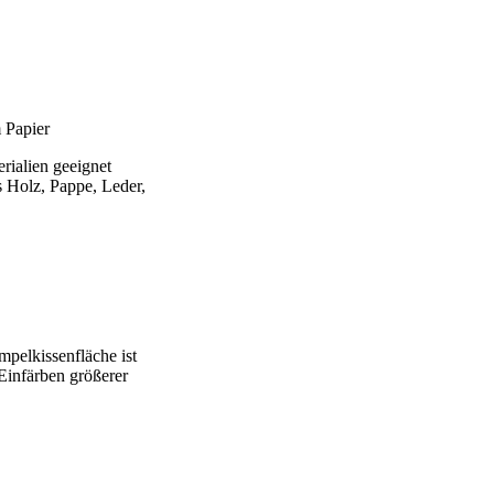
 Papier
rialien geeignet
s Holz, Pappe, Leder,
mpelkissenfläche ist
Einfärben größerer