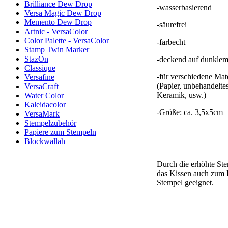
Brilliance Dew Drop
-wasserbasierend
Versa Magic Dew Drop
Memento Dew Drop
-säurefrei
Artnic - VersaColor
Color Palette - VersaColor
-farbecht
Stamp Twin Marker
StazOn
-deckend auf dunklem
Classique
-für verschiedene Mate
Versafine
(Papier, unbehandelte
VersaCraft
Keramik, usw.)
Water Color
Kaleidacolor
-Größe: ca. 3,5x5cm
VersaMark
Stempelzubehör
Papiere zum Stempeln
Blockwallah
Durch die erhöhte Ste
das Kissen auch zum 
Stempel geeignet.