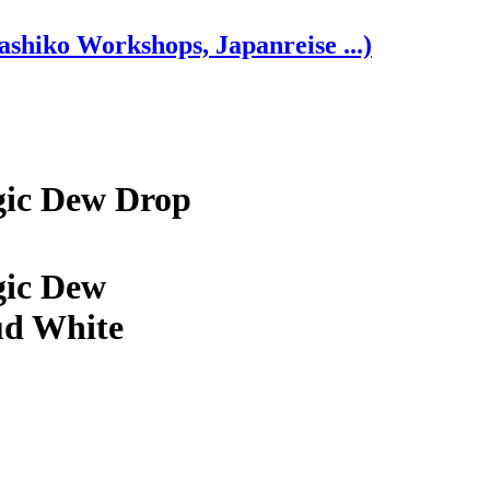
shiko Workshops, Japanreise ...)
gic Dew Drop
gic Dew
ud White