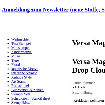
Anmeldung zum Newsletter (neue Stoffe, Sa
Weihnachten
Versa Ma
Text Stempel
Ministempel
Kindermotive
Musik
Versa Ma
Tiere
Floral
Drop Clo
japanische Motive
feierliche Anlässe
Antique Style
Art Stamp
Artikelnummer:
Rollstempel
YGD-92
Buchstaben & Zahlen
Beschreibung:
Stempel Sets
Schablonen - Stencil sheet
-Kreidestempelkissen
Stempelkissen