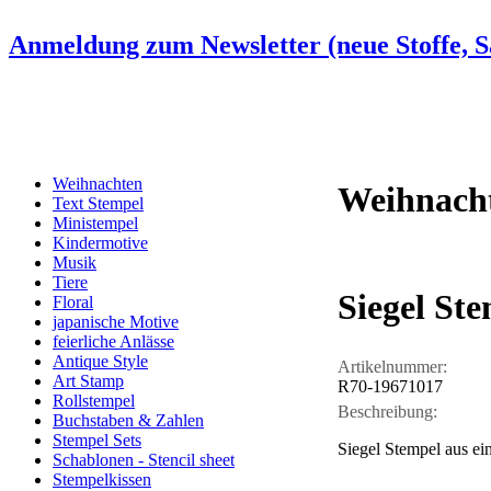
Anmeldung zum Newsletter (neue Stoffe, Sa
Weihnachten
Weihnach
Text Stempel
Ministempel
Kindermotive
Musik
Tiere
Siegel St
Floral
japanische Motive
feierliche Anlässe
Antique Style
Artikelnummer:
Art Stamp
R70-19671017
Rollstempel
Beschreibung:
Buchstaben & Zahlen
Stempel Sets
Siegel Stempel aus ei
Schablonen - Stencil sheet
Stempelkissen