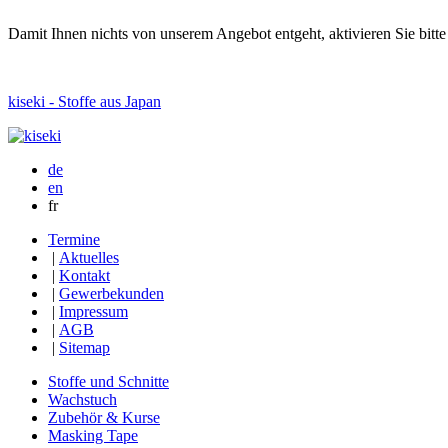
Damit Ihnen nichts von unserem Angebot entgeht, aktivieren Sie bitt
kiseki - Stoffe aus Japan
de
en
fr
Termine
|
Aktuelles
|
Kontakt
|
Gewerbekunden
|
Impressum
|
AGB
|
Sitemap
Stoffe und Schnitte
Wachstuch
Zubehör & Kurse
Masking Tape