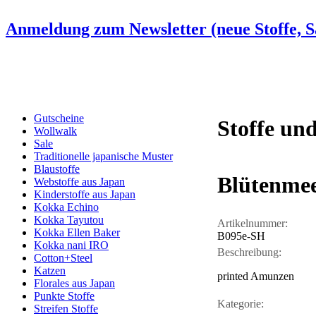
Anmeldung zum Newsletter (neue Stoffe, Sa
Gutscheine
Stoffe und
Wollwalk
Sale
Traditionelle japanische Muster
Blaustoffe
Blütenmee
Webstoffe aus Japan
Kinderstoffe aus Japan
Kokka Echino
Kokka Tayutou
Artikelnummer:
Kokka Ellen Baker
B095e-SH
Kokka nani IRO
Beschreibung:
Cotton+Steel
Katzen
printed Amunzen
Florales aus Japan
Punkte Stoffe
Kategorie:
Streifen Stoffe