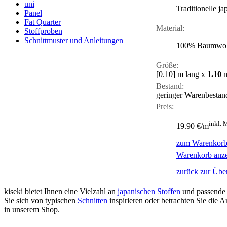
uni
Traditionelle j
Panel
Fat Quarter
Material:
Stoffproben
Schnittmuster und Anleitungen
100% Baumwol
Größe:
[0.10]
m lang x
1.10
m
Bestand:
geringer Warenbestan
Preis:
inkl. 
19.90 €/m
zum Warenkorb
Warenkorb anz
zurück zur Über
kiseki bietet Ihnen eine Vielzahl an
japanischen Stoffen
und passende
Sie sich von typischen
Schnitten
inspirieren oder betrachten Sie die
in unserem Shop.