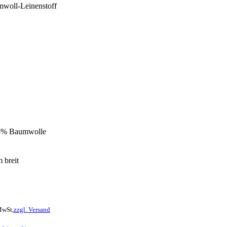
woll-Leinenstoff
5% Baumwolle
 breit
MwSt,
zzgl. Versand