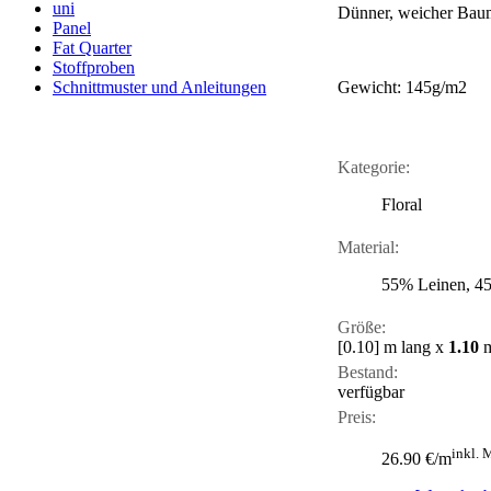
uni
Dünner, weicher Baum
Panel
Fat Quarter
Stoffproben
Gewicht: 145g/m2
Schnittmuster und Anleitungen
Kategorie:
Floral
Material:
55% Leinen, 4
Größe:
[0.10]
m lang x
1.10
m
Bestand:
verfügbar
Preis:
inkl. 
26.90 €/m