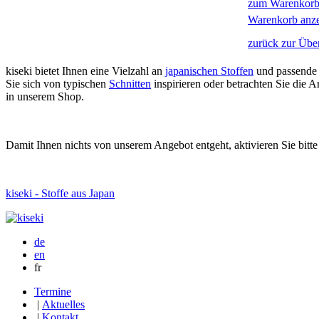
zum Warenkorb
Warenkorb anz
zurück zur Über
kiseki bietet Ihnen eine Vielzahl an
japanischen Stoffen
und passende
Sie sich von typischen
Schnitten
inspirieren oder betrachten Sie die
in unserem Shop.
Damit Ihnen nichts von unserem Angebot entgeht, aktivieren Sie bitt
kiseki - Stoffe aus Japan
de
en
fr
Termine
|
Aktuelles
|
Kontakt