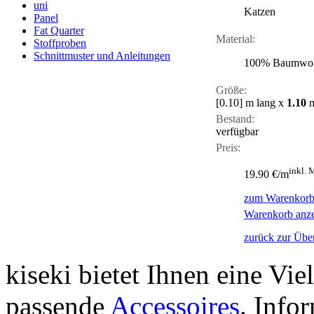
uni
Katzen
Panel
Fat Quarter
Material:
Stoffproben
Schnittmuster und Anleitungen
100% Baumwol
Größe:
[0.10]
m lang x
1.10
m
Bestand:
verfügbar
Preis:
inkl. 
19.90 €/m
zum Warenkorb
Warenkorb anz
zurück zur Über
kiseki bietet Ihnen eine Vie
passende
Accessoires
. Info