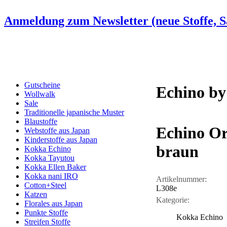
Anmeldung zum Newsletter (neue Stoffe, Sa
Gutscheine
Echino by
Wollwalk
Sale
Traditionelle japanische Muster
Blaustoffe
Echino O
Webstoffe aus Japan
Kinderstoffe aus Japan
braun
Kokka Echino
Kokka Tayutou
Kokka Ellen Baker
Kokka nani IRO
Artikelnummer:
Cotton+Steel
L308e
Katzen
Kategorie:
Florales aus Japan
Punkte Stoffe
Kokka Echino
Streifen Stoffe