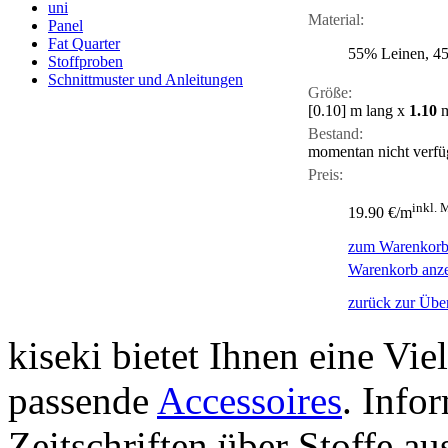
uni
Material:
Panel
Fat Quarter
55% Leinen, 4
Stoffproben
Schnittmuster und Anleitungen
Größe:
[0.10]
m lang x
1.10
m
Bestand:
momentan nicht verfü
Preis:
inkl. 
19.90 €/m
zum Warenkorb
Warenkorb anz
zurück zur Über
kiseki bietet Ihnen eine Vie
passende
Accessoires
. Info
Zeitschriften über Stoffe a