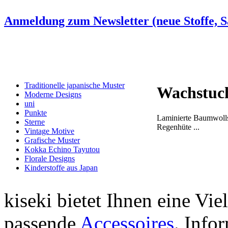
Anmeldung zum Newsletter (neue Stoffe, Sa
Traditionelle japanische Muster
Wachstuc
Moderne Designs
uni
Punkte
Laminierte Baumwollst
Sterne
Regenhüte ...
Vintage Motive
Grafische Muster
Kokka Echino Tayutou
Florale Designs
Kinderstoffe aus Japan
kiseki bietet Ihnen eine Vie
passende
Accessoires
. Info