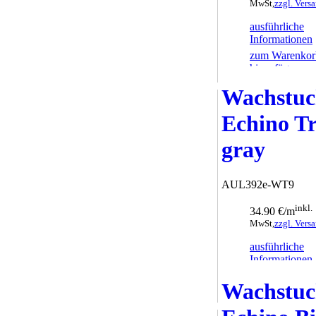
MwSt,
zzgl. Vers
ausführliche
Informationen
zum Warenkor
hinzufügen
Wachstu
Echino Tr
gray
AUL392e-WT9
inkl.
34.90 €/m
MwSt,
zzgl. Vers
ausführliche
Informationen
zum Warenkor
Wachstu
hinzufügen