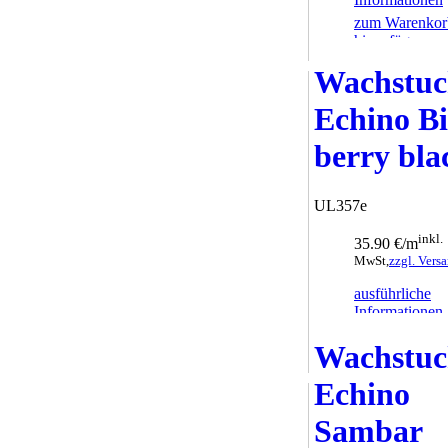
zum Warenkor
hinzufügen
Wachstu
Echino B
berry bla
UL357e
inkl.
35.90 €/m
MwSt,
zzgl. Vers
ausführliche
Informationen
zum Warenkor
Wachstu
hinzufügen
Echino
Sambar