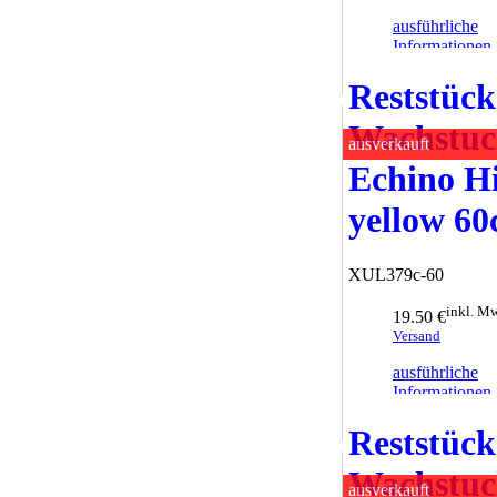
ausführliche
Informationen
Anfrage sende
Reststück
Wachstu
ausverkauft
Echino Hi
yellow 6
XUL379c-60
inkl. Mw
19.50 €
Versand
ausführliche
Informationen
Anfrage sende
Reststück
Wachstu
ausverkauft