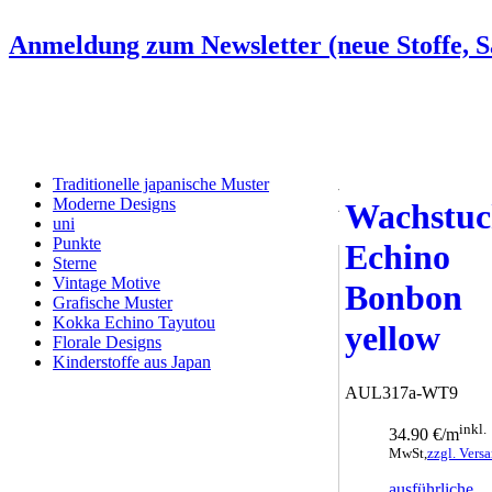
Anmeldung zum Newsletter (neue Stoffe, Sa
Traditionelle japanische Muster
Kokka Ec
Moderne Designs
Wachstu
uni
Punkte
Echino
Sterne
Vintage Motive
Bonbon
Grafische Muster
Kokka Echino Tayutou
yellow
Florale Designs
Kinderstoffe aus Japan
AUL317a-WT9
inkl.
34.90 €/m
MwSt,
zzgl. Vers
ausführliche