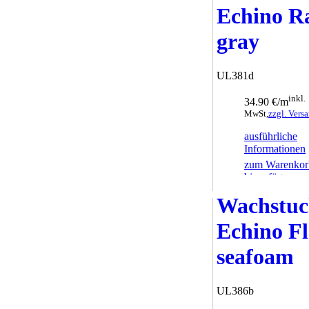
Echino R
gray
UL381d
inkl.
34.90 €/m
MwSt,
zzgl. Vers
ausführliche
Informationen
zum Warenkor
hinzufügen
Wachstu
Echino Fl
seafoam
UL386b