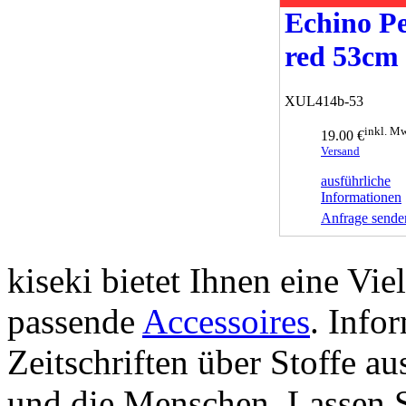
Echino P
red 53cm
XUL414b-53
inkl. Mw
19.00 €
Versand
ausführliche
Informationen
Anfrage sende
kiseki bietet Ihnen eine Vie
passende
Accessoires
. Info
Zeitschriften über Stoffe a
und die Menschen. Lassen S