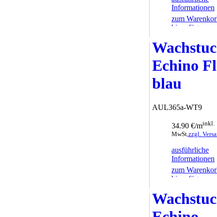
Informationen
zum Warenkor
hinzufügen
Wachstu
Echino F
blau
AUL365a-WT9
inkl.
34.90 €/m
MwSt,
zzgl. Vers
ausführliche
Informationen
zum Warenkor
hinzufügen
Wachstu
Echino