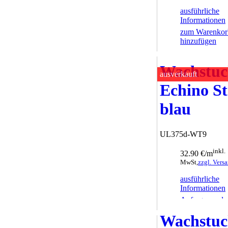
ausführliche
Informationen
zum Warenkor
hinzufügen
Wachstu
ausverkauft
Echino St
blau
UL375d-WT9
inkl.
32.90 €/m
MwSt,
zzgl. Vers
ausführliche
Informationen
Anfrage sende
Wachstu