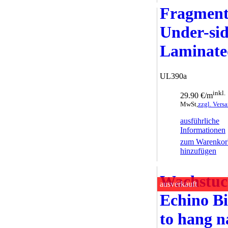
Fragmen
Under-si
Laminate
UL390a
inkl.
29.90 €/m
MwSt,
zzgl. Vers
ausführliche
Informationen
zum Warenkor
hinzufügen
Wachstu
ausverkauft
Echino B
to hang n