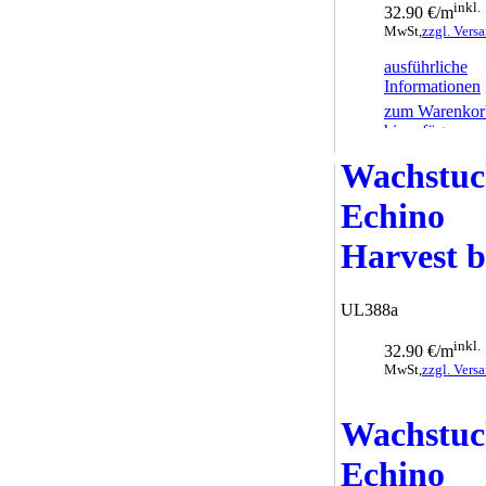
inkl.
32.90 €/m
MwSt,
zzgl. Vers
ausführliche
Informationen
zum Warenkor
hinzufügen
Wachstu
Echino
Harvest b
UL388a
inkl.
32.90 €/m
MwSt,
zzgl. Vers
ausführliche
Wachstu
Informationen
zum Warenkor
Echino
hinzufügen