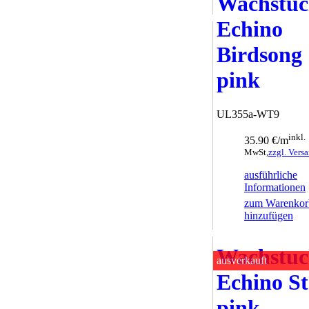
Wachstu
hinzufügen
Echino
Birdsong
pink
UL355a-WT9
inkl.
35.90 €/m
MwSt,
zzgl. Vers
ausführliche
Informationen
zum Warenkor
hinzufügen
Wachstu
ausverkauft
Echino S
pink