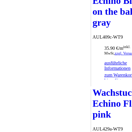
Echino B
on the bal
gray
AUL409c-WT9
inkl.
35.90 €/m
MwSt,
zzgl. Vers
ausführliche
Informationen
zum Warenkor
hinzufügen
Wachstu
Echino Fl
pink
AUL429a-WT9