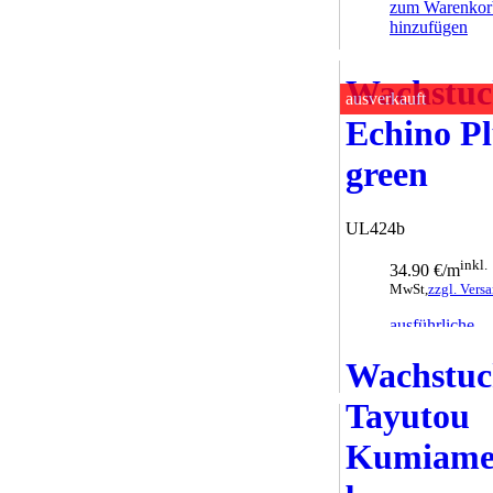
zum Warenkor
hinzufügen
Wachstu
ausverkauft
Echino P
green
UL424b
inkl.
34.90 €/m
MwSt,
zzgl. Vers
ausführliche
Informationen
Wachstu
Anfrage sende
Tayutou
Kumiam