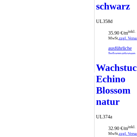
schwarz
UL358d
inkl.
35.90 €/m
MwSt,
zzgl. Vers
ausführliche
Informationen
zum Warenkor
Wachstu
hinzufügen
Echino
Blossom
natur
UL374a
inkl.
32.90 €/m
MwSt,
zzgl. Vers