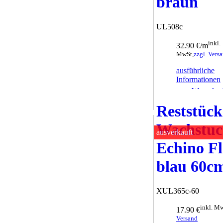
braun
UL508c
inkl.
32.90 €/m
MwSt,
zzgl. Vers
ausführliche
Informationen
zum Warenkor
hinzufügen
Reststück
Wachstu
ausverkauft
Echino F
blau 60c
XUL365c-60
inkl. Mw
17.90 €
Versand