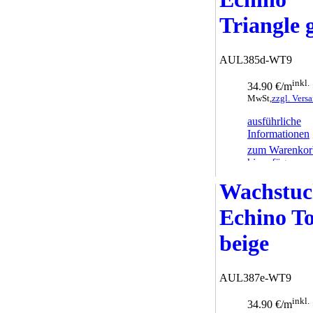
Triangle 
AUL385d-WT9
inkl.
34.90 €/m
MwSt,
zzgl. Vers
ausführliche
Informationen
zum Warenkor
hinzufügen
Wachstu
Echino T
beige
AUL387e-WT9
inkl.
34.90 €/m