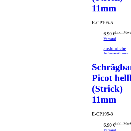
11mm
E-CP195-5
inkl. MwS
6.90 €
Versand
ausführliche
Informationen
zum Warenkor
Schrägba
hinzufügen
Picot hel
(Strick)
11mm
E-CP195-8
inkl. MwS
6.90 €
Versand