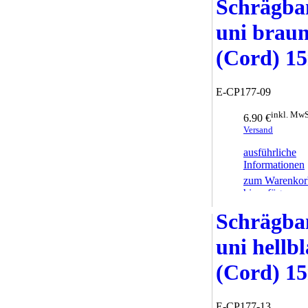
Schrägba
uni brau
(Cord) 
E-CP177-09
inkl. MwS
6.90 €
Versand
ausführliche
Informationen
zum Warenkor
hinzufügen
Schrägba
uni hellb
(Cord) 
E-CP177-13