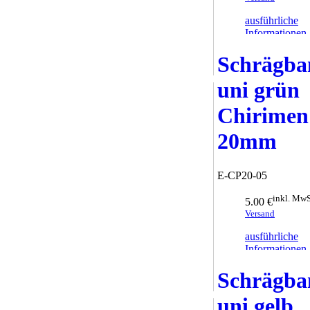
ausführliche
Informationen
zum Warenkor
Schrägba
hinzufügen
uni grün
Chirimen
20mm
E-CP20-05
inkl. MwS
5.00 €
Versand
ausführliche
Informationen
zum Warenkor
Schrägba
hinzufügen
uni gelb