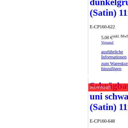
dunkelgr
(Satin) 
E-CP160-622
inkl. MwS
5.00 €
Versand
ausführliche
Informationen
zum Warenkor
hinzufügen
Schrägba
ausverkauft
uni schw
(Satin) 
E-CP160-648