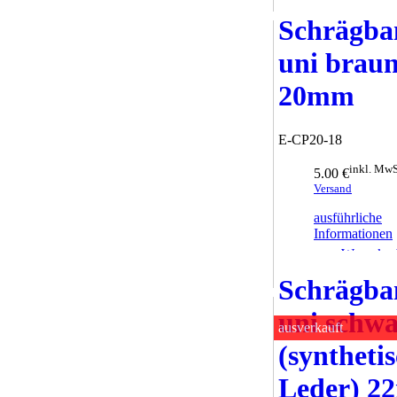
Schrägba
uni brau
20mm
E-CP20-18
inkl. MwS
5.00 €
Versand
ausführliche
Informationen
zum Warenkor
hinzufügen
Schrägba
uni schw
ausverkauft
(syntheti
Leder) 