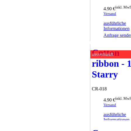
inkl. MwS
4.90 €
Versand
ausführliche
Informationen
Anfrage sende
Cotton
ausverkauft
ribbon - 
Starry
CR-018
inkl. MwS
4.90 €
Versand
ausführliche
Informationen
Anfrage sende