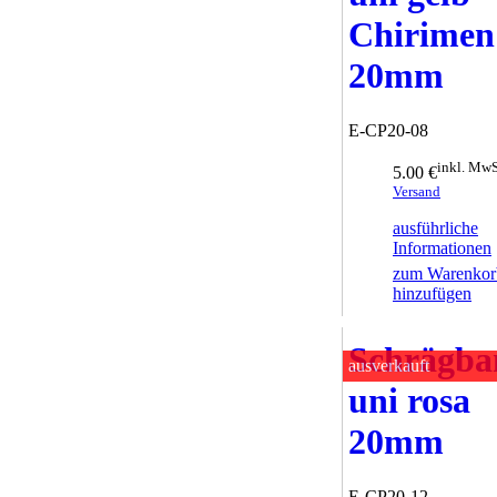
Chirimen
20mm
E-CP20-08
inkl. MwS
5.00 €
Versand
ausführliche
Informationen
zum Warenkor
hinzufügen
Schrägba
ausverkauft
uni rosa
20mm
E-CP20-12