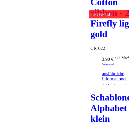
Cotton
ribbon - 
ausverkauft
Firefly li
gold
CR-022
inkl. MwS
3.90 €
Versand
ausführliche
Informationen
Anfrage sende
Schablon
Alphabet
klein