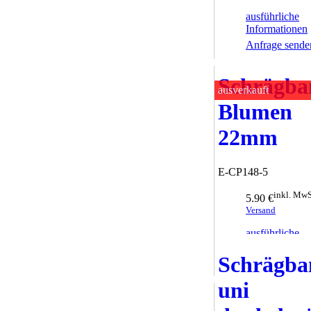
ausführliche
Informationen
Anfrage sende
Schrägba
ausverkauft
Blumen
22mm
E-CP148-5
inkl. MwS
5.90 €
Versand
ausführliche
Informationen
Schrägba
Anfrage sende
uni