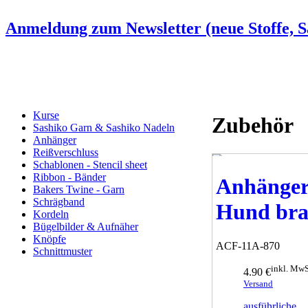
Anmeldung zum Newsletter (neue Stoffe, Sa
Kurse
Zubehör
Sashiko Garn & Sashiko Nadeln
Anhänger
Reißverschluss
Schablonen - Stencil sheet
Ribbon - Bänder
Anhänge
Bakers Twine - Garn
Schrägband
Hund br
Kordeln
Bügelbilder & Aufnäher
Knöpfe
ACF-11A-870
Schnittmuster
inkl. MwS
4.90 €
Versand
ausführliche