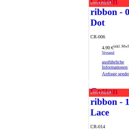
Cotton
ausverkauft
ribbon - 
Dot
CR-006
inkl. MwS
4.90 €
Versand
ausführliche
Informationen
Anfrage sende
Cotton
ausverkauft
ribbon - 
Lace
CR-014