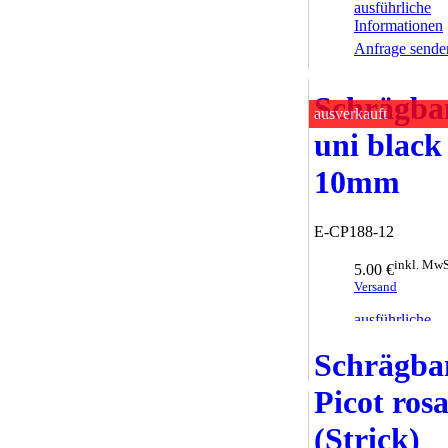
ausführliche
Informationen
Anfrage sende
Schrägba
ausverkauft
uni black
10mm
E-CP188-12
inkl. MwS
5.00 €
Versand
ausführliche
Informationen
Schrägba
Anfrage sende
Picot ros
(Strick)