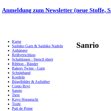
Anmeldung zum Newsletter (neue Stoffe, Sa
Kurse
Sanrio
Sashiko Garn & Sashiko Nadeln
Anhänger
Reißverschluss
Schablonen - Stencil sheet
Ribbon - Bänder
Bakers Twine - Garn
Schrägband
Kordeln
Bügelbilder & Aufnäher
Como Revi
Sanrio
Tiere
Kayo Horaguchi
Toshi
Puti de Pome