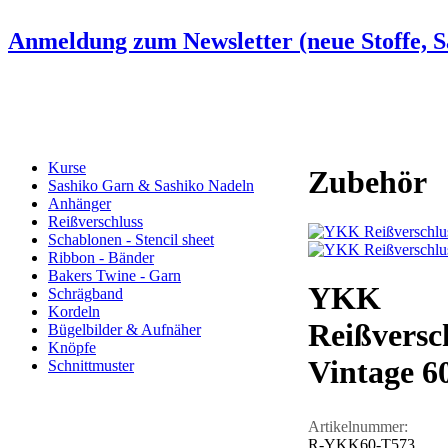
Anmeldung zum Newsletter (neue Stoffe, Sa
Kurse
Zubehör
Sashiko Garn & Sashiko Nadeln
Anhänger
Reißverschluss
Schablonen - Stencil sheet
Ribbon - Bänder
Bakers Twine - Garn
YKK
Schrägband
Kordeln
Reißversc
Bügelbilder & Aufnäher
Knöpfe
Vintage 6
Schnittmuster
Artikelnummer:
R-YKK60-T573