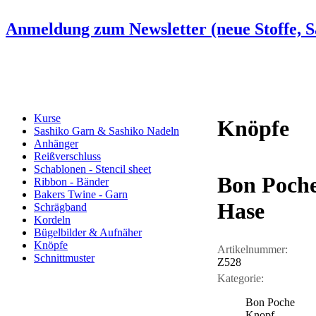
Anmeldung zum Newsletter (neue Stoffe, Sa
Kurse
Knöpfe
Sashiko Garn & Sashiko Nadeln
Anhänger
Reißverschluss
Schablonen - Stencil sheet
Bon Poche
Ribbon - Bänder
Bakers Twine - Garn
Hase
Schrägband
Kordeln
Bügelbilder & Aufnäher
Knöpfe
Artikelnummer:
Schnittmuster
Z528
Kategorie:
Bon Poche
Knopf