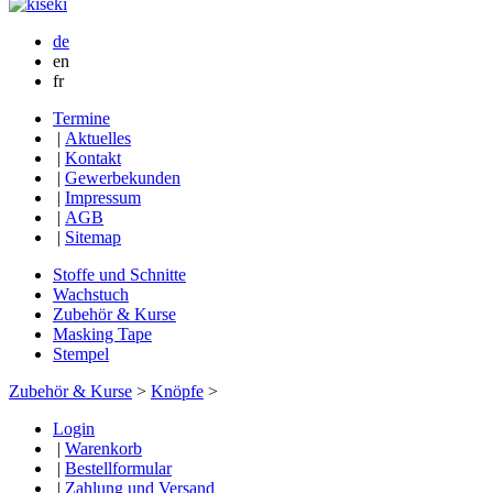
de
en
fr
Termine
|
Aktuelles
|
Kontakt
|
Gewerbekunden
|
Impressum
|
AGB
|
Sitemap
Stoffe und Schnitte
Wachstuch
Zubehör & Kurse
Masking Tape
Stempel
Zubehör & Kurse
>
Knöpfe
>
Login
|
Warenkorb
|
Bestellformular
|
Zahlung und Versand