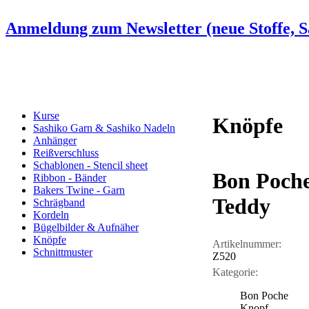
Anmeldung zum Newsletter (neue Stoffe, Sa
Kurse
Knöpfe
Sashiko Garn & Sashiko Nadeln
Anhänger
Reißverschluss
Schablonen - Stencil sheet
Bon Poche
Ribbon - Bänder
Bakers Twine - Garn
Teddy
Schrägband
Kordeln
Bügelbilder & Aufnäher
Knöpfe
Artikelnummer:
Schnittmuster
Z520
Kategorie:
Bon Poche
Knopf