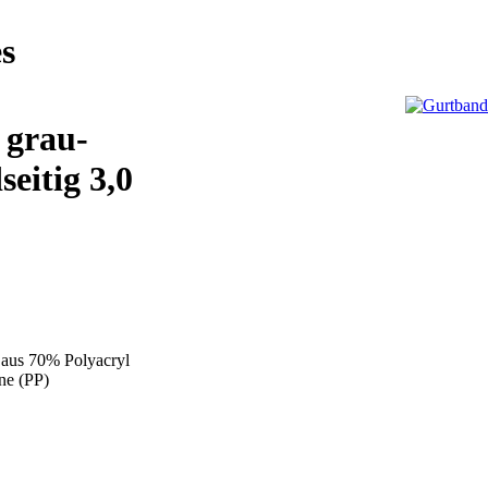
s
 grau-
seitig 3,0
 aus 70% Polyacryl
ne (PP)