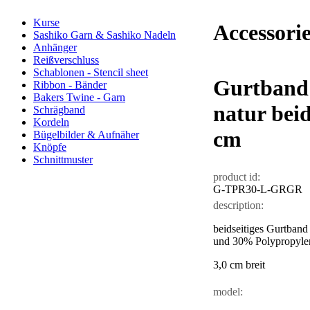
Kurse
Accessorie
Sashiko Garn & Sashiko Nadeln
Anhänger
Reißverschluss
Schablonen - Stencil sheet
Gurtband
Ribbon - Bänder
Bakers Twine - Garn
natur beid
Schrägband
Kordeln
cm
Bügelbilder & Aufnäher
Knöpfe
Schnittmuster
product id:
G-TPR30-L-GRGR
description:
beidseitiges Gurtband
und 30% Polypropyle
3,0 cm breit
model: