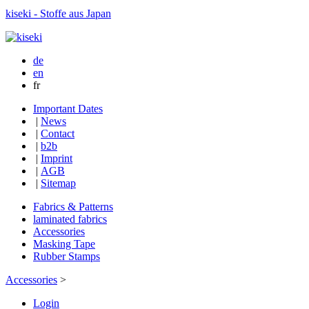
kiseki - Stoffe aus Japan
de
en
fr
Important Dates
|
News
|
Contact
|
b2b
|
Imprint
|
AGB
|
Sitemap
Fabrics & Patterns
laminated fabrics
Accessories
Masking Tape
Rubber Stamps
Accessories
>
Login