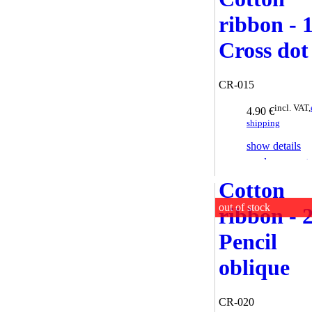
ribbon - 
Cross dot
CR-015
incl. VAT,
4.90 €
shipping
show details
send a request
Cotton
out of stock
ribbon - 
Pencil
oblique
CR-020