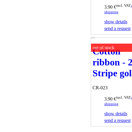
incl. VAT,
3.90 €
shipping
show details
send a request
out of stock
Cotton
ribbon - 
Stripe go
CR-023
incl. VAT,
3.90 €
shipping
show details
send a request