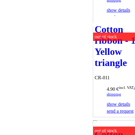
shipping
show details
send a request
Cotton
out of stock
ribbon - 
Yellow
triangle
CR-011
incl. VAT,
4.90 €
shipping
show details
send a request
out of stock
Cotton