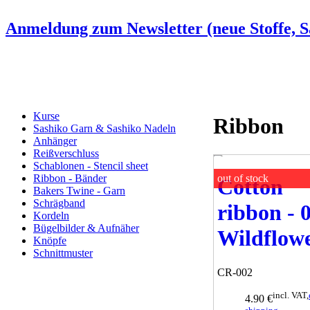
Anmeldung zum Newsletter (neue Stoffe, Sa
Kurse
Ribbon
Sashiko Garn & Sashiko Nadeln
Anhänger
Reißverschluss
Schablonen - Stencil sheet
out of stock
Ribbon - Bänder
Cotton
Bakers Twine - Garn
Schrägband
ribbon - 
Kordeln
Bügelbilder & Aufnäher
Wildflow
Knöpfe
Schnittmuster
CR-002
incl. VAT,
4.90 €