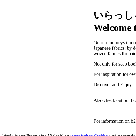
いらっしゃいま
Welcome t
On our journeys throu
Japanese fabrics: by d
woven fabrics for patc
Not only for scap boo
For inspiration for ow
Discover and Enjoy
Also check out our bl
For information on b2