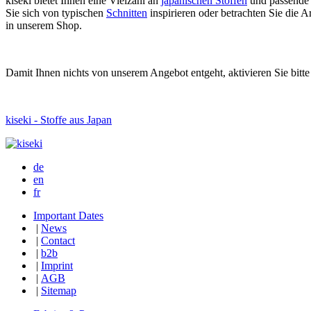
kiseki bietet Ihnen eine Vielzahl an
japanischen Stoffen
und passende
Sie sich von typischen
Schnitten
inspirieren oder betrachten Sie die
in unserem Shop.
Damit Ihnen nichts von unserem Angebot entgeht, aktivieren Sie bitt
kiseki - Stoffe aus Japan
de
en
fr
Important Dates
|
News
|
Contact
|
b2b
|
Imprint
|
AGB
|
Sitemap