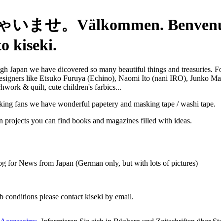
せ。Välkommen. Benvenuto. 
o kiseki.
gh Japan we have dicovered so many beautiful things and treasuries. F
esigners like Etsuko Furuya (Echino), Naomi Ito (nani IRO), Junko Mats
hwork & quilt, cute children's farbics...
king fans we have wonderful papetery and masking tape / washi tape.
n projects you can find books and magazines filled with ideas.
.
og for News from Japan (German only, but with lots of pictures)
b conditions please contact kiseki by email.