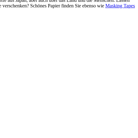
Stoffe aus Japan, aber auch über das Land und die Menschen. Lassen
de verschenken? Schönes Papier finden Sie ebenso wie
Masking Tapes