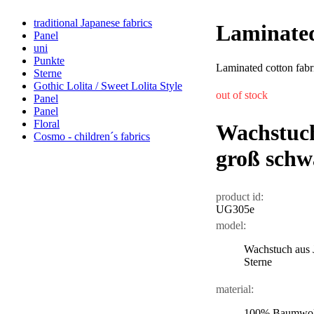
traditional Japanese fabrics
Laminated
Panel
uni
Punkte
Laminated cotton fabric
Sterne
Gothic Lolita / Sweet Lolita Style
out of stock
Panel
Panel
Floral
Wachstuch
Cosmo - children´s fabrics
groß schw
product id:
UG305e
model:
Wachstuch aus 
Sterne
material:
100% Baumwol