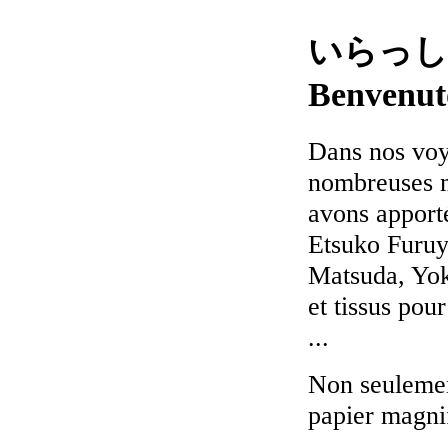
いらっしゃい
Benvenut
Dans nos voy
nombreuses me
avons apport
Etsuko Furuy
Matsuda, Yoko
et tissus pou
...
Non seulemen
papier magnif